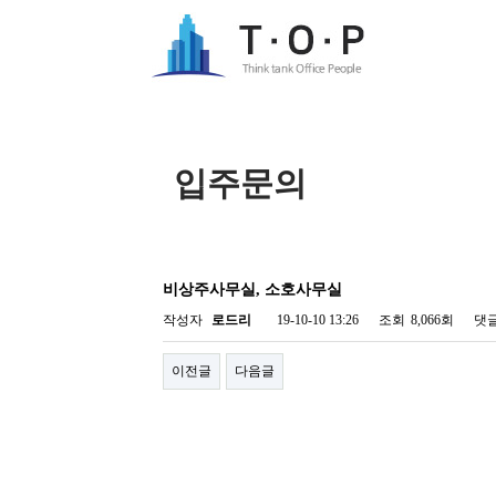
입주문의
비상주사무실, 소호사무실
작성자
로드리
19-10-10 13:26
조회
8,066회
댓
이전글
다음글