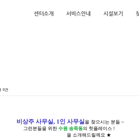
메인메뉴
센터소개
서비스안내
시설보기
글
0건
비상주 사무실, 1인 사무실
을
찾으시는 분들 ~
그런분들을 위한
수원 송죽동
의 핫플레이스 !
T.O.P 소호사무실
을 소개해드릴께요 ★