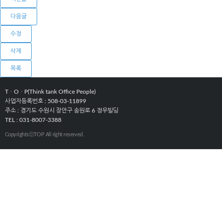
다음글
수정
삭제
목록
TㆍOㆍP(Think tank Office People)
사업자등록번호 : 508-03-11899
주소 : 경기도 수원시 장안구 송원로 6 정우빌딩
TEL : 031-8007-3388
CopyrightsⓒTOP All right reserved.